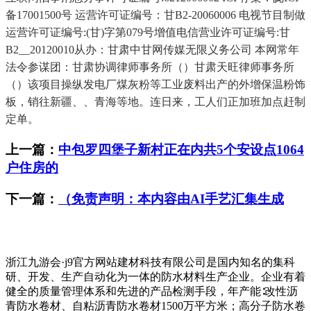
备17001500号 运营许可证编号：甘B2-20060006 电视节目制做
运营许可证编号:(甘)字第079号增值电信营业许可证编号:甘
B2__20120010从办：甘肃中甘网传媒无限义务公司 本网常年
法令参谋团：甘肃协调律师事务所（）甘肃天旺律师事务所
（）该项目操纵发电厂煤灰粉等工业废料出产的外增保温粉饰
板，销往新疆、、青海等地。连日来，工人们正加班加点赶制
定单。
上一篇：
中包罗四堡子新村正在内共5个安设点1064
户住房的
下一篇：
（免责声明：本内容由AI手艺汇集生成
浙江九游会·j9官方网站建材科技有限公司是国内知名的集科
研、开发、生产自动化为一体的防水材料生产企业。企业有着
健全的质量管理体系和先进的产品检测手段，年产能∶改性沥
青防水卷材、自粘沥青防水卷材1500万平方米；高分子防水卷