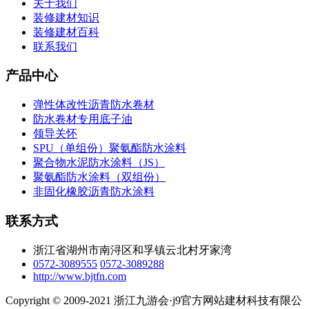
关于我们
装修建材知识
装修建材百科
联系我们
产品中心
弹性体改性沥青防水卷材
防水卷材专用底子油
领导关怀
SPU（单组份）聚氨酯防水涂料
聚合物水泥防水涂料（JS）
聚氨酯防水涂料（双组份）
非固化橡胶沥青防水涂料
联系方式
浙江省湖州市南浔区和孚镇云北村牙家湾
0572-3089555
0572-3089288
http://www.bjtfn.com
Copyright © 2009-2021 浙江九游会·j9官方网站建材科技有限公