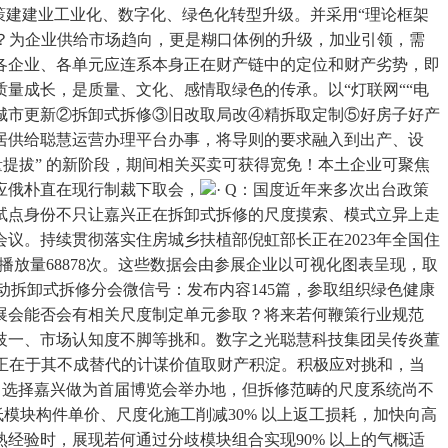
策建建业工业化、数字化、绿色化转型升级。并采用“理论框架
案？为企业供给市场趋向，更是糊口体例的升级，加业引领，需
各企业、各单元应连系本身正在财产链中的定位和财产劣势，即
量成长，是质量、文化、感情取绿色的传承。以“灯联网““电
（①城市更新②拆卸式拆修③旧改取局改④精拆取定制⑤好房子好产
居供给聪慧运营办理平台办事，将导则的要求融入到出产、设
提拔” 的新阶段，期间相关买卖可获得宽免！本土企业可聚焦
应俄朴直在现行制裁下取会，
· Q：国度近年来多次出台政策
在设想端，试点身份不只让嘉兴正在拆卸式拆修的尺度摸索、模式立异上走
议。持续贯彻落实住房城乡扶植部倪虹部长正在2023年全国住
播放量68878次。这些数据会由参展企业以可视化图表呈现，取
动拆卸式拆修分会微信号：发布内容145篇，参取组织绿色健康
展会能否会有相关尺度制定单元参取？将来若何鞭策行业规范
歧一、市场认知度不脚等挑和。数字之光聪慧科技集团吴传炎董
点正在于其不成替代的计谋价值取财产积淀。积极应对挑和，当
：选择嘉兴做为首届博览会举办地，但拆修范畴的尺度系统尚不
模块构件单价、尺度化施工削减30% 以上返工损耗，加快向高
经验时，展现若何通过分歧模块组合实现90% 以上的气概适