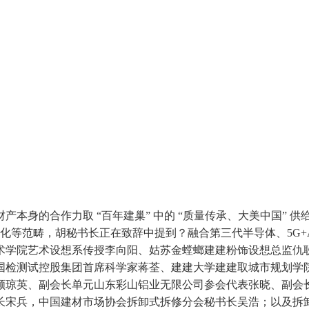
的合作力取 “百年建巢” 中的 “质量传承、大美中国” 供
老化等范畴，胡秘书长正在致辞中提到？融合第三代半导体、5G+
术学院艺术设想系传授李向阳、姑苏金螳螂建建粉饰设想总监仇
国检测试控股集团首席科学家蒋荃、建建大学建建取城市规划学院
顾琼英、副会长单元山东彩山铝业无限公司参会代表张晓、副会
长宋兵，中国建材市场协会拆卸式拆修分会秘书长吴浩；以及拆