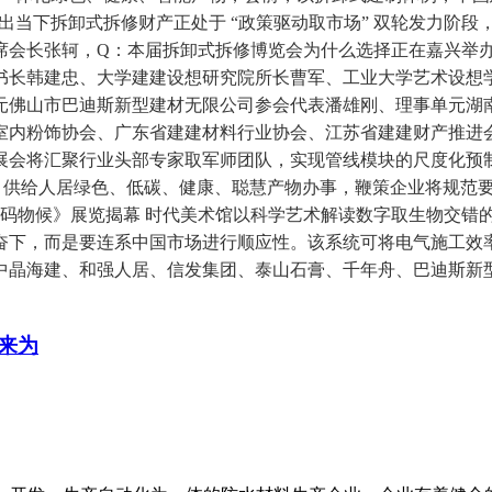
，并指出当下拆卸式拆修财产正处于 “政策驱动取市场” 双轮发力
席会长张轲，Q：本届拆卸式拆修博览会为什么选择正在嘉兴举
书长韩建忠、大学建建设想研究院所长曹军、工业大学艺术设想
元佛山市巴迪斯新型建材无限公司参会代表潘雄刚、理事单元湖
室内粉饰协会、广东省建建材料行业协会、江苏省建建财产推进
展会将汇聚行业头部专家取军师团队，实现管线模块的尺度化预
求，供给人居绿色、低碳、健康、聪慧产物办事，鞭策企业将规范
《编码物候》展览揭幕 时代美术馆以科学艺术解读数字取生物交
奋下，而是要连系中国市场进行顺应性。该系统可将电气施工效率
中晶海建、和强人居、信发集团、泰山石膏、千年舟、巴迪斯新型
来为