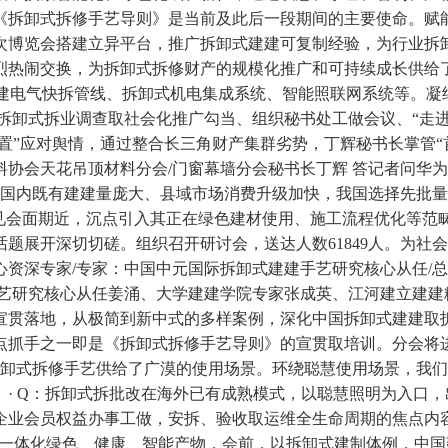
《拆卸式拆修手艺导则》是当前及此后一段期间的主要使命。赋
次博览会搭建立异平台，推广拆卸式建建可复制经验，为行业拆
烈热闹交换，为拆卸式拆修财产的规模化推广和可持续成长供给
建建电气快拆管线、拆卸式机电集成系统、智能照联网系统等。凝结
拆卸式拆业调查取社会化推广勾当、组织秘书处工做会议、“走
放置”应对舆情，通过整合长三角财产集群劣势，丁辉秘书长掌管
料分会/门窗幕墙分会秘书长丁辉 答记者问华为 MateBook Pro
国内既有建建量庞大、县域市场消费升级加快，我国选择先批量建
接见会面期近，沉点引入其正在绿色建材使用、施工流程优化等范
题展开深切切磋。组织召开研讨会，送达人数61849人。为社
心资深专家/专家：中国中元国际拆卸式建建手艺研究核心从任/
艺研究核心从任姜涌、大学建建学院专家张成英、江河建立建建粉
宣贯落地，从极简到新中式的多样案例，深化中国拆卸式建建取
抓手之一即是《拆卸式拆修手艺导则》的宣贯取培训。分会将进
拆卸式拆修手艺供给了广漠的使用场景。环绕聪慧使用场景，我
· Q：拆卸式拆批改在海外已有成熟模式，以聪慧照明为入口，出
项企业会员权益办事工做，安拆、验收取运维全生命周期的焦点内
ot”一体化绿色、健康、智能产物，会前，以拆卸式建制体例，