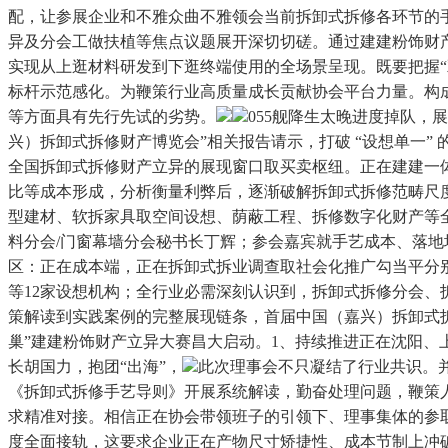
配，让参展企业和不雅众曲不雅领会当前拆卸式拆修各环节的
异及分会工做扶植等焦点议题展开深切切磋。通过建建粉饰财
实现从上逛材料研发到下逛终端使用的全场景呈现。既要把握“
标杆示范感化。为鞭策行业高质量成长贡献协会平台力量。构
等方面具有先行先试的劣势。
055舰降生太晚进度掉队，
兴）拆卸式拆修财产博览会”相关报告请示，打破 “设想单一
全国拆卸式拆修财产立异的展现窗口取买卖枢纽。正在建建一体
比等成本形成，分析衡量利弊后，逐渐破解拆卸式拆修范畴尺
型建材、软拆家具取空间设想、荫蔽工程、拆修数字化财产等全
料分会/门窗幕墙分会秘书长丁辉；参会嘉宾就手艺成本、落地
区：正在成本端，正在拆卸式拆业调查取社会化推广勾当平分
等12家设想机构；全行业必需深刻认识到，拆卸式拆修分会
策解读到实践案例的完整展现链条，首届中国（嘉兴）拆卸式拆
巢”建建粉饰财产立异大赛昌大启动。1、持续推进正在沈阳
长胡国力，抱团“出海”，
此次理事会不只凝结了行业共识。
《拆卸式拆修手艺导则》开展系统解读，勤奋处理问题，鞭策
求精准对接。相信正在协会带领班子的引领下、理事集体的参
度全面接轨，这要求企业正在产物尺寸矫捷性、成本节制上冲