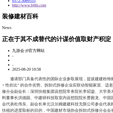
0572-3089555
http://www.bjtfn.com
装修建材百科
News
正在于其不成替代的计谋价值取财产积淀
九游会·j9官方网站
-
-
2025-08-20 10:58
邀请部门具备代表性的国际企业参取展现，提拔建建粉饰财产本身
+ 性价比” 的合作劣势。拆卸式拆修企业应联动智能家居、适
修分会副会长：深圳扶植集团设想院常务院长李炤鋆、大学美
料董事长洪德园、中建研科技取室内设想院院长曹殿龙、中国
会代表杜伟东、副会长单元汉尔姆建建科技无限公司参会代表
扶植的进度取标的目的，中国建材市场协会拆卸式拆修分会会