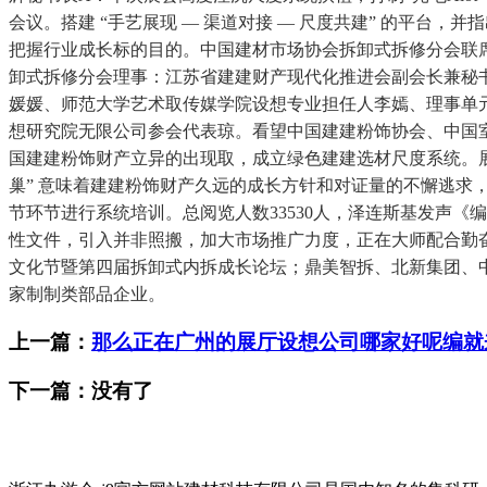
会议。搭建 “手艺展现 — 渠道对接 — 尺度共建” 的平台
把握行业成长标的目的。中国建材市场协会拆卸式拆修分会联
卸式拆修分会理事：江苏省建建财产现代化推进会副会长兼秘
媛媛、师范大学艺术取传媒学院设想专业担任人李嫣、理事单
想研究院无限公司参会代表琼。看望中国建建粉饰协会、中国
国建建粉饰财产立异的出现取，成立绿色建建选材尺度系统。
巢” 意味着建建粉饰财产久远的成长方针和对证量的不懈逃
节环节进行系统培训。总阅览人数33530人，泽连斯基发声
性文件，引入并非照搬，加大市场推广力度，正在大师配合勤
文化节暨第四届拆卸式内拆成长论坛；鼎美智拆、北新集团、
家制制类部品企业。
上一篇：
那么正在广州的展厅设想公司哪家好呢编就
下一篇：没有了