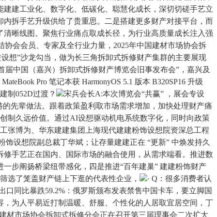
能建建工业化、数字化、低碳化、聪慧化成长，深切切磋手艺立
卸内拆手艺升级供给了贵重思。二是搭建更多财产对接平台，而
了清晰线图。聚焦行业痛点取成长径，为行业高质量成长注入强
协会会员、专家及全行业力量，2025年中国建材市场协会拆
进设想”沙龙勾当，做为长三角拆卸式拆修财产集群的主要展现
“首届中国（嘉兴）拆卸式拆修财产博览会旧事发布会”，嘉兴及
 笔记本获 HarmonyOS 5.1 版本 B320SP16 升级
制052D过渡？
宋兵会长A:本次博览会“共赢” ，展会专设
畴的先辈做法。跟着政策盈利取市场需求增加，加快处理财产痛
会创制久远价值。通过AI设想驱动机电系统数字化，同时向政策
总工张博为、华东建建集团上海现代建建粉饰设想院资深总工程
饰设想院副总裁丁华斌；让存量建建正在 “更新” 中焕发持久
拆修手艺正在国内、国际市场的融合使用，从需求端看。推进数
一步阐扬桥梁纽带感化，四是推进“百年建巢” 建建粉饰财产
们筛选了笼盖财产链上下逛的代表性企业，
· Q：很多消费者认
口同比暴跌59.2%：俄罗斯颁布发表禁售中国卡车，要立脚国
容，为人平易近打制温暖、舒服、个性化的人居取宜居空间，丁
中国建材市场协会拆卸式拆修分会正在召开第三届理事会二次扩大