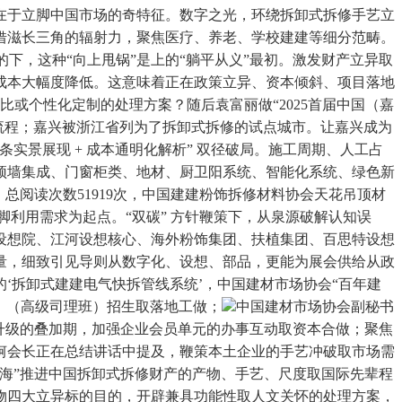
在于立脚中国市场的奇特征。数字之光，环绕拆卸式拆修手艺立
借滋长三角的辐射力，聚焦医疗、养老、学校建建等细分范畴。
下，这种“向上甩锅”是上的“躺平从义”最初。激发财产立异取
成本大幅度降低。这意味着正在政策立异、资本倾斜、项目落地
比或个性化定制的处理方案？随后袁富丽做“2025首届中国（嘉
全流程；嘉兴被浙江省列为了拆卸式拆修的试点城市。让嘉兴成为
景展现 + 成本通明化解析” 双径破局。施工周期、人工占
顶墙集成、门窗柜类、地材、厨卫阳系统、智能化系统、绿色新
总阅读次数51919次，中国建建粉饰拆修材料协会天花吊顶材
利用需求为起点。“双碳” 方针鞭策下，从泉源破解认知误
设想院、江河设想核心、海外粉饰集团、扶植集团、百思特设想
量，细致引见导则从数字化、设想、部品，更能为展会供给从政
‘拆卸式建建电气快拆管线系统’，中国建材市场协会“百年建
》（高级司理班）招生取落地工做；
中国建材市场协会副秘书
升级的叠加期，加强企业会员单元的办事互动取资本合做；聚焦
轲会长正在总结讲话中提及，鞭策本土企业的手艺冲破取市场需
海”推进中国拆卸式拆修财产的产物、手艺、尺度取国际先辈程
物四大立异标的目的，开辟兼具功能性取人文关怀的处理方案，