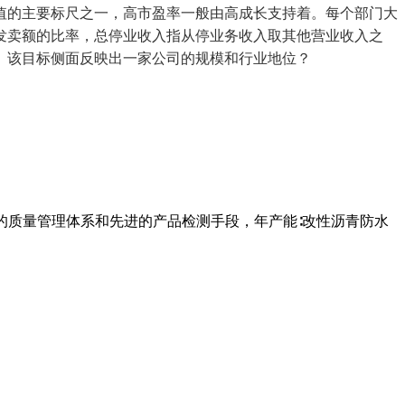
值的主要标尺之一，高市盈率一般由高成长支持着。每个部门大
发卖额的比率，总停业收入指从停业务收入取其他营业收入之
。该目标侧面反映出一家公司的规模和行业地位？
的质量管理体系和先进的产品检测手段，年产能∶改性沥青防水