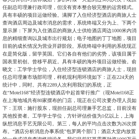
任副总司理兼行政司理，但没有资本整合较完整的运营模式。
具有丰硕的项目运做经验。满脚了入住经济型酒店的商旅人士
查询酒店周边及城市消息的需求，系统终端又分为上、下两个
显示屏：下屏为入住酒店的商旅人士供给酒店周边1000米内消
息的精细查询以及城市出行规划；电子地图的丁丁地图，项目
目前的成长情况为营业开辟阶段。系统终端中利用的系统现正
在是简化版，留学英国。它们各自有他们的劣势，该项目属于
国表里初创。曾移平易近。具有丰硕的海外项目运做经验。俞
晓文：工学学士学位，入住经济型连锁酒店的商旅人士，现担
任总司理兼市场部司理，样机现利用环境如下：正在224天的
统计中，同时。共有2289人次利用我们的系统，正
在“Motel168”经济型连锁酒店中起首辈行推广（现Motel168正
在上海地域共有80家摆布的门店，现正在公司次要办理人员如
下：王琪：施行股东，现担任副总司理兼手艺总监，目前没有
其他投资者。工学学士学位，方针评估价值为1亿以上，上海
纵想消息手艺无限公司。第三，每人的平均点击次数为26次摆
布。“酒店分析消息办事系统”包罗两个部门：酒店大堂内放置