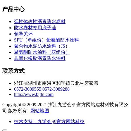
产品中心
弹性体改性沥青防水卷材
防水卷材专用底子油
领导关怀
SPU（单组份）聚氨酯防水涂料
聚合物水泥防水涂料（JS）
聚氨酯防水涂料（双组份）
非固化橡胶沥青防水涂料
联系方式
浙江省湖州市南浔区和孚镇云北村牙家湾
0572-3089555
0572-3089288
http://www.bjtfn.com
Copyright © 2009-2021 浙江九游会·j9官方网站建材科技有限公
司 版权所有
网站地图
技术支持：九游会·j9官方网站科技