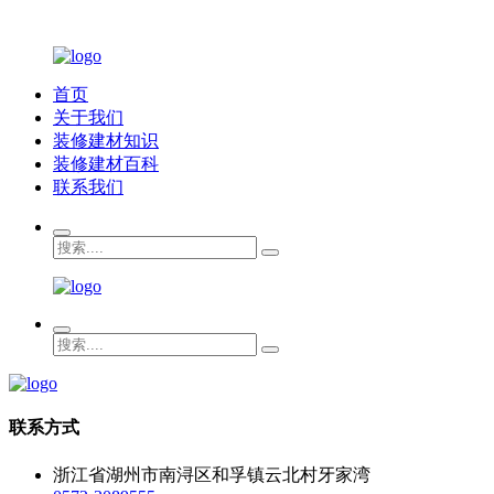
首页
关于我们
装修建材知识
装修建材百科
联系我们
联系方式
浙江省湖州市南浔区和孚镇云北村牙家湾