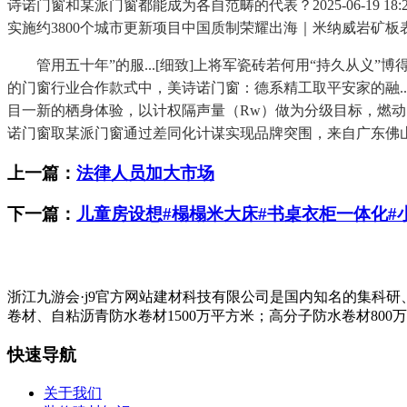
诗诺门窗和某派门窗都能成为各自范畴的代表？2025-06-19 18:
实施约3800个城市更新项目中国质制荣耀出海｜米纳威岩矿板表态20
管用五十年”的服...[细致]上将军瓷砖若何用“持久从义”博得市场
的门窗行业合作款式中，美诗诺门窗：德系精工取平安家的融...[细致
目一新的栖身体验，以计权隔声量（Rw）做为分级目标，燃
诺门窗取某派门窗通过差同化计谋实现品牌突围，来自广东佛山的
上一篇：
法律人员加大市场
下一篇：
儿童房设想#榻榻米大床#书桌衣柜一体化#
浙江九游会·j9官方网站建材科技有限公司是国内知名的集科
卷材、自粘沥青防水卷材1500万平方米；高分子防水卷材800
快速导航
关于我们