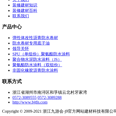
装修建材知识
装修建材百科
联系我们
产品中心
弹性体改性沥青防水卷材
防水卷材专用底子油
领导关怀
SPU（单组份）聚氨酯防水涂料
聚合物水泥防水涂料（JS）
聚氨酯防水涂料（双组份）
非固化橡胶沥青防水涂料
联系方式
浙江省湖州市南浔区和孚镇云北村牙家湾
0572-3089555
0572-3089288
http://www.bjtfn.com
Copyright © 2009-2021 浙江九游会·j9官方网站建材科技有