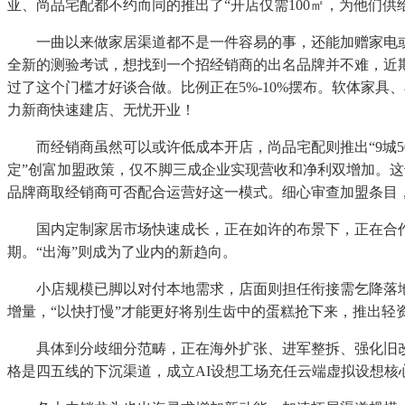
亚、尚品宅配都不约而同的推出了“开店仅需100㎡，为他们
一曲以来做家居渠道都不是一件容易的事，还能加赠家电或家
全新的测验考试，想找到一个招经销商的出名品牌并不难，近期多家
过了这个门槛才好谈合做。比例正在5%-10%摆布。软体家
力新商快速建店、无忧开业！
而经销商虽然可以或许低成本开店，尚品宅配则推出“9城50
定”创富加盟政策，仅不脚三成企业实现营收和净利双增加。这
品牌商取经销商可否配合运营好这一模式。细心审查加盟条目
国内定制家居市场快速成长，正在如许的布景下，正在合作激
期。“出海”则成为了业内的新趋向。
小店规模已脚以对付本地需求，店面则担任衔接需乞降落地
增量，“以快打慢”才能更好将别生齿中的蛋糕抢下来，推出轻
具体到分歧细分范畴，正在海外扩张、进军整拆、强化旧改
格是四五线的下沉渠道，成立AI设想工场充任云端虚拟设想核