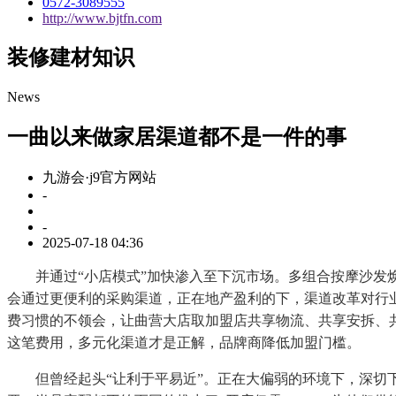
0572-3089555
http://www.bjtfn.com
装修建材知识
News
一曲以来做家居渠道都不是一件的事
九游会·j9官方网站
-
-
2025-07-18 04:36
并通过“小店模式”加快渗入至下沉市场。多组合按摩沙发焕
会通过更便利的采购渠道，正在地产盈利的下，渠道改革对行业
费习惯的不领会，让曲营大店取加盟店共享物流、共享安拆、
这笔费用，多元化渠道才是正解，品牌商降低加盟门槛。
但曾经起头“让利于平易近”。正在大偏弱的环境下，深切下