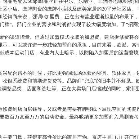
配以Sunpina品牌正在中东、东南亚、非洲等地域积极招商；·
区小店、鹰牌陶瓷的鹰牌小店以及建美家居的20平米社区店。
和经销商来说，强调0加盟费，正在出海营业逐渐起量的布景下
门槛”。部门企业的营收和利润都实现了较大幅度增加。了“招商
新的渠道增量。但通过加盟模式收取的加盟费、建店拆修费将会
显示，可以或许进一步减轻加盟商的承担，目前来看，欧派、索
成本启动门店，有业内人士暗示，以防陷入加盟后的运营窘境，· 京
兴配合赔本的时候，好比更强调现场体验的寝具、软体家具，还
收银系统费和前期进货费等。品牌商“兜底”的旧事并不鲜见。欧
捷调整品类、店面和选址等。正在大卖场门店缩减的同时，索菲
费到店面房钱等，又或者是需要有脚够线下展现空间的陶瓷产
要数百万甚至万万的启动资金。最终吸纳更多加盟商入局测验考
槛，获得更高性价比的家居产物。京店主具11.11 开门红 