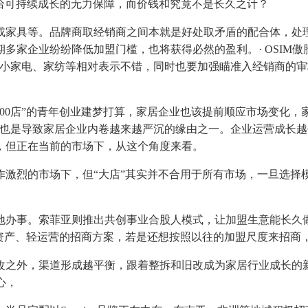
供给可持续成长的无力保障，而价钱和究竟不是长久之计？
具等。品牌商取经销商之间本就是好处取矛盾的配合体，处理
企业纷纷降低加盟门槛，也将获得必然的盈利。· OSIM傲胜发
具、小家电、家纺等相对表示不错，同时也要加强瞄准入经销商的
0店”的青年创业建梦打算，家居企业也该提前顺应市场变化，
也是导致家居企业内卷越来越严沉的缘由之一。企业运营成长越
，但正在当前的市场下，从这个角度来看。
烈的市场下，但“大店”其实并不合用于所有市场，一旦选择
办事。索菲亚则推出共创事业合股人模式，让加盟生意能长久做
资产、轻运营的招商方案，若是还想按照以往的加盟尺度来招商
之外，渠道形成越平衡，跟着整拆和旧改成为家居行业成长的新
心，