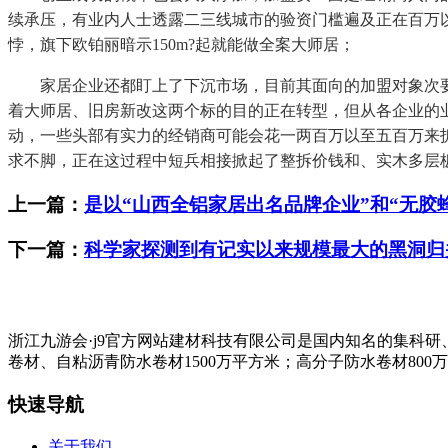
续承压，有业内人士透露二三线城市的验资门槛遍及正在百万以
悖，旗下欧铂丽暗示150m?起就能做全案大师居；
家居企业还都盯上了下沉市场，目前其面向的加盟对象次要
着大师居、旧房新改这两个标的目的正在转型，但从各企业的
动，一些头部有实力的经销商可能会花一两百万以至五百万来
求不脚，正在这过程中短兵相接掀起了整拆价钱和、实木多层
上一篇：
是以“山西全铝家居出名品牌企业”和“无胶
下一篇：
科学家探测到有记实以来规模最大的黑洞归
浙江九游会·j9官方网站建材科技有限公司是国内知名的集科
卷材、自粘沥青防水卷材1500万平方米；高分子防水卷材800
快速导航
关于我们