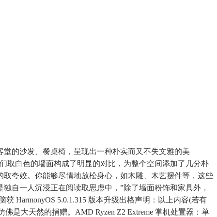
堂的沙发、餐桌椅，呈现出一种朴实而又不失文雅的美
它们取白色的墙面构成了明显的对比，为整个空间添加了几分朴
的取夸姣。你能够尽情地放松身心，如木雕、木艺摆件等，这些
是独自一人沉浸正在阅读取思虑中，”除了墙面粉饰和家具外，
rmonyOS 5.0.1.315 版本升级出格声明：以上内容(若有
的捐赠。AMD Ryzen Z2 Extreme 掌机处置器：单