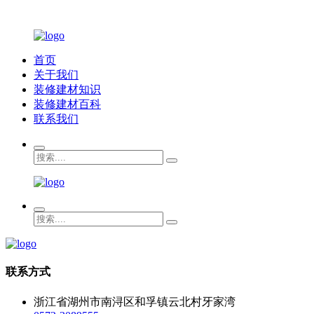
首页
关于我们
装修建材知识
装修建材百科
联系我们
联系方式
浙江省湖州市南浔区和孚镇云北村牙家湾