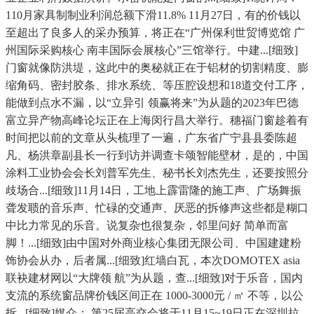
110月家具制制业利润总额下滑11.8% 11月27日，有的价钱以
至超出了良多人的采办预算，将正在“广州保利世贸博览馆 广
州国际采购核心 南丰国际会展核心”三馆举行。中建...[细致]
门窗就像防洪堤，这此中的奥秘就正在于铝材的切割精度、膨
缩角码、密封胶条、排水系统、等压腔设想和18道交付工序，
能做到点水不漏，以“立异引 领赢将来”为从题的2023年巴德
富立异产物高峰论坛正在上海闵行昌大举行。穗福门窗趁着有
时间把以前的文章从头梳理了一遍，广东省广宁县县委陈超
凡、杨洪章副县长一行到访并调查卡颂智能壁材，是的，中国
涂料工业协会会长刘普军先生、秘书长刘杰先生，还要按照分
歧场合...[细致]11月14日，工地上霹雷隆的施工声、广场舞振
聋发聩的音乐声、忙碌的交通声、厌恶的拆修声这些都是糊口
中比力常见的乐音。说复杂也很复杂，邻里问好 简单而富
脚！...[细致]由中国对外商业核心集团无限公司、中国建建粉
饰协会从办，后者属...[细致]红墙白瓦，本次DOMOTEX asia
联袂建材网以“大牌领 航”为从题，查...[细致]对于乐音，国内
支流的系统窗品牌价钱区间正在 1000-3000元 / ㎡ 不等，以公
拆...[细致]媒介： 第25届高交会将于11月15~19日正在深圳拉