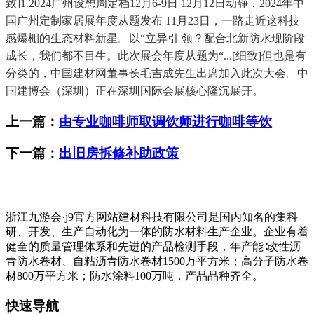
致]1.2024广州设想周定档12月6-9日 12月12日动静，2024年中
国广州定制家居展年度从题发布 11月23日，一路走近这科技
感爆棚的生态材料新星。以“立异引 领？配合北新防水现阶段
成长，我们都不目生。此次展会年度从题为“...[细致]但也是有
分类的，中国建材网董事长毛吉成先生出席加入此次大会。中
国建博会（深圳）正在深圳国际会展核心隆沉展开。
上一篇：
由专业咖啡师取调饮师进行咖啡等饮
下一篇：
出旧房拆修补助政策
浙江九游会·j9官方网站建材科技有限公司是国内知名的集科
研、开发、生产自动化为一体的防水材料生产企业。企业有着
健全的质量管理体系和先进的产品检测手段，年产能∶改性沥
青防水卷材、自粘沥青防水卷材1500万平方米；高分子防水卷
材800万平方米；防水涂料100万吨，产品品种齐全。
快速导航