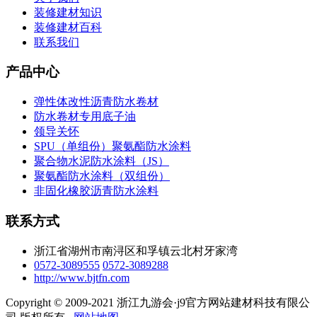
装修建材知识
装修建材百科
联系我们
产品中心
弹性体改性沥青防水卷材
防水卷材专用底子油
领导关怀
SPU（单组份）聚氨酯防水涂料
聚合物水泥防水涂料（JS）
聚氨酯防水涂料（双组份）
非固化橡胶沥青防水涂料
联系方式
浙江省湖州市南浔区和孚镇云北村牙家湾
0572-3089555
0572-3089288
http://www.bjtfn.com
Copyright © 2009-2021 浙江九游会·j9官方网站建材科技有限公