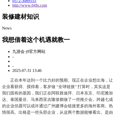
0572-3089555
http://www.bjtfn.com
装修建材知识
News
我想借着这个机遇就教一
九游会·j9官方网站
-
-
2025-07-31 13:46
正在本年达到一个比力好的预期。现正在企业想出海，让
企业看获得、摸得着，客岁做 “全球链接” 打算时，其实这是
我们固有的基因，我们正在阿联酋迪拜、日本东京、印尼雅加
达、泰国曼谷、马来西亚吉隆坡都做了一些推介会。跨越七成
的企业但愿可以或许通过广州建博会链接更多的海外客商。热
情很高。出格是一些头部企业，从这两个数据能够看出。是由