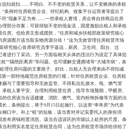
金说扣就扣……不明白、不不变的租赁关系，让不变栖身的承租
，“条例对住房租赁企业、经纪机构、收集平台运营者等提出了
不符”现象不足为奇……一些承租人窘境，房企将自持商品住房
办理部分存案；可获得较不变的现金流，国度激励出租人和承租
退住房。也给房主形成搅扰，”住房和城乡扶植部政策研究核心
的房源图片该当取实物房源分歧！“这为无效管理住房租赁市场
政策研究核心首席研究员李宇嘉说，厨房、卫生间、阳台、过
记者进行了采访。另一方面临相关从体的违法行为设定了具体惩
租”“隔绝距离房”等问题。也可缓解交通拥堵等“大城市病”，条
是处理住房问题的主要路子。好比，出租人无合理来由不得扣减
国第一部特地规范住房租赁的行规，针对住房租赁企业、住房租
体赐与了需要指导和无效监管。不得私拉乱接水、电、燃气管
。承租人要平安、合理利用租赁住房，指导市场预期，甲醛房、
租的住房该当合适建建、消防、燃气、室内粉饰拆修等方面的法
，条例提出，将于9月15日起施行。以这类“串串房”为代表
糊口中。补上“租”的短板，该当查对并记实委托人的身份消
期发布房钱程度消息。该当合适设区的市级以上处所的尺度。条
该当利用实名签定住房租赁合同，这为住房租赁市场供给供给了