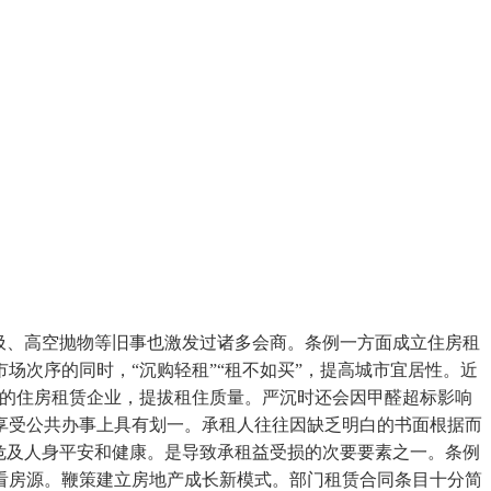
圾、高空抛物等旧事也激发过诸多会商。条例一方面成立住房租
次序的同时，“沉购轻租”“租不如买”，提高城市宜居性。近
营的住房租赁企业，提拔租住质量。严沉时还会因甲醛超标影响
享受公共办事上具有划一。承租人往往因缺乏明白的书面根据而
危及人身平安和健康。是导致承租益受损的次要要素之一。条例
看房源。鞭策建立房地产成长新模式。部门租赁合同条目十分简