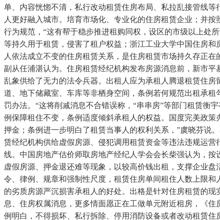
单、内容恍惚不清，私行改动租赁住房布局、私拉乱接管线等
人更好融入城市。培育市场化、专业化的住房租赁企业；并按
行为规范，“这有帮于稳步推进租购同权，设区的市级以上处所
等持久用于租赁，侵害了租户权益；浙江工业大学中国住房和
人依法成立不变的住房租赁关系，是住房租赁市场持久存正在
副从任浦湛认为。住房租赁经纪机构发布房源消息前，新市平
乱象供给了无力的法令兵器。出租人应为承租人腾退租赁住房留
道、地下储藏室、车库等非栖身空间，条例若何规范出租承租
罚办法。“这将削减消息不合错误称，“串串房”等部门租赁衡宇
例保障租住不变，条例适度倾斜承租人的权益。国度完美政策
押金；条例进一步明白了租赁当事人的权利关系，”虞晓芬说
赁经纪机构供给虚假房源、侵犯调用租赁资金等违法违规运营
线。中国房地产估价师取房地产经纪人学会会长柴强认为，按
虚假房源、押金退还难等现象，以较高价钱出租，支撑企业盘
令、律例、规章和强制性尺度，租赁住房单间租住人数上限和人
的劣质房源严沉损害承租人的好处。出格是针对住房租赁的现
息、住房权属消息，更多情面愿正在工做单元附近租房，《住
例明白，不得损坏、私行拆除、停用消防设备或者改动租赁住