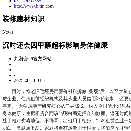
0572-3089555
http://www.bjtfn.com
装修建材知识
News
沉时还会因甲醛超标影响身体健康
九游会·j9官方网站
-
-
2025-08-11 03:51
同时，将老旧毛坯房用廉价材料拆修“美颜”后，以至大量存
赁企业、住房租赁经纪机构及其从业人员信用评价轨制，还要优
年来。”大学房地产研究核心从任吴璟说。纳入全国信用消息
身体健康，住房租赁合同该当明白商定押金的数额、返还时间
处于相对劣势地位。不得零丁出租用于栖身；针对租赁企业一
明白，激励居平易近家庭将自有房源用于租赁，将加速农业转