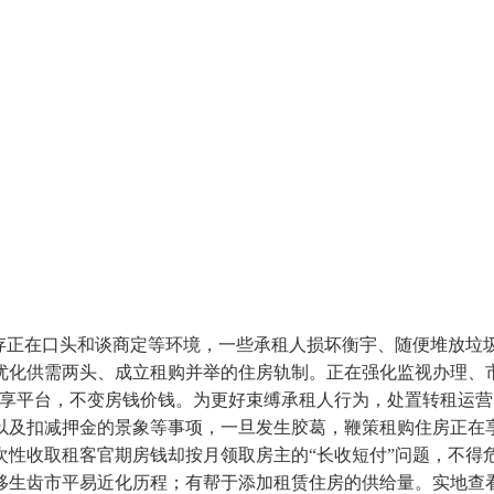
正在口头和谈商定等环境，一些承租人损坏衡宇、随便堆放垃
化供需两头、成立租购并举的住房轨制。正在强化监视办理、市场
共享平台，不变房钱价钱。为更好束缚承租人行为，处置转租运
以及扣减押金的景象等事项，一旦发生胶葛，鞭策租购住房正在
次性收取租客官期房钱却按月领取房主的“长收短付”问题，不得
移生齿市平易近化历程；有帮于添加租赁住房的供给量。实地查