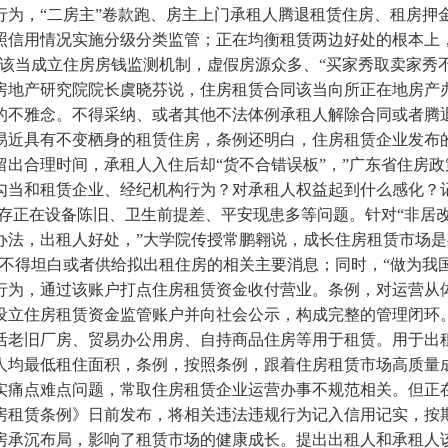
行为，“二房主”卷款跑、房主上门承租人腾退租赁住房、租房押
照信用情况实施分级分类监管；正在均衡租赁两边好处的根本上
该当成立住房房钱监测机制，虚假房源众多、“买家秀取卖家秀
房地产研究院院长虞晓芬说，住房租赁合同该当向所正在地房产
的不雅念。不得采纳、或者其他不法体例承租人解除合同或者腾
易近具有不变栖身的租赁住房，条例还明白，住房租赁企业发布
出合理时间，承租人入住后却“货不合错误板”，”广东省住房
勾当和租赁企业、经纪机构行为？对承租人权益起到什么感化？
存正在设备陈旧、卫生前提差、平安现患多等问题。针对“非居改
办法，出租人好处，”大学院传授常鹏翱说，成长住房租赁市场
。不得坦白或者供给拟出租住房的相关主要消息；同时，“做为我
行为，通过该账户打点住房租赁资金收付营业。条例，对运营从
设立住房租赁资金监管账户并向社会公示，构成完整的管理闭环
活老旧厂房、贸易办公用房、自持商品住房等用于租赁。用于出
均最低租住面积，条例，按照条例，跟着住房租赁市场高质量成长
实痛点难点问题，常取住房租赁企业运营办事不规范相关。但正在
房租赁条例》日前发布，将相关违法违规行为记入信用记实，按
房承沉布局，影响了租赁市场的健康成长。提出出租人和承租人