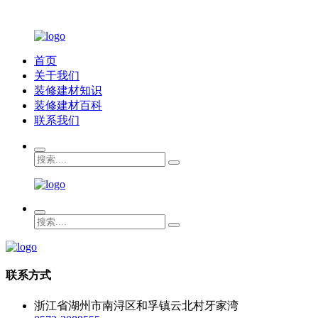
首页
关于我们
装修建材知识
装修建材百科
联系我们
联系方式
浙江省湖州市南浔区和孚镇云北村牙家湾