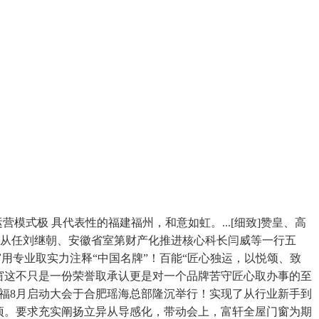
式极 具代表性的福建福州，和意如虹。...[细致]赞皇、高
副从任刘继朝、安徽省室第财产化推进核心科长闫威等一行五
 门窗用专业取实力注释“中国名牌”！百能“匠心独运，以悦颂、致
”的闪烁门窗这不只是一份荣誉取承认更是对一个品牌苦守匠心取办事的至
能，客来福8月启动大会于合肥瑶海总部隆沉举行！实现了从行业新手到
意事项。要求充实阐扬立异从导感化，带动会上，富轩全屋门窗为期