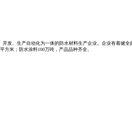
研、开发、生产自动化为一体的防水材料生产企业。企业有着健全
万平方米；防水涂料100万吨，产品品种齐全。