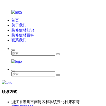
首页
关于我们
装修建材知识
装修建材百科
联系我们
联系方式
浙江省湖州市南浔区和孚镇云北村牙家湾