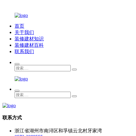
首页
关于我们
装修建材知识
装修建材百科
联系我们
联系方式
浙江省湖州市南浔区和孚镇云北村牙家湾