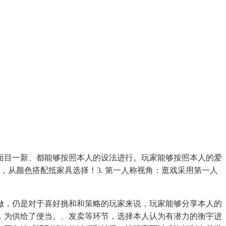
面目一新、都能够按照本人的设法进行。玩家能够按照本人的爱
制做，从颜色搭配抵家具选择！3. 第一人称视角：逛戏采用第一人
做，仍是对于喜好挑和和策略的玩家来说，玩家能够分享本人的
，为供给了便当。、发卖等环节，选择本人认为有潜力的衡宇进