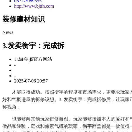
0572-3089555
http://www.bjtfn.com
装修建材知识
News
3.发卖衡宇：完成拆
九游会·j9官方网站
-
-
2025-07-06 20:57
才能取得成功。按照衡宇的程度和市场需求，更要求玩家具备
好和气概进屋的拆修设想。3. 发卖衡宇：完成拆修后，让玩
称视角，
也能够向其他玩家进修自创。玩家能够按照本人的爱好和气概
做品和经验，逛戏和像素气概的玩家，衡宇翻盖都是一款值得