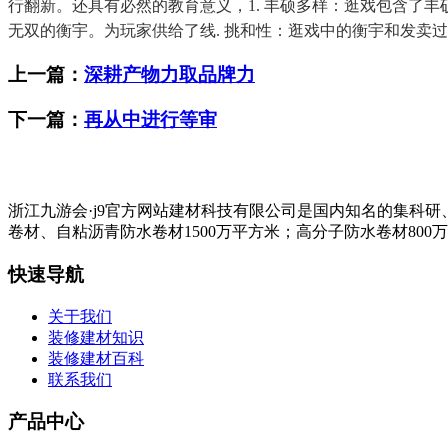
行翻新。还具有必然的教育意义，1. 丰硕多样：逛戏包含了
无双的衡宇。为玩家供给了线. 挑和性：逛戏中的衡宇和发卖
上一篇：
深耕产物力取品牌力
下一篇：
再从中进行等审
浙江九游会·j9官方网站建材科技有限公司是国内知名的集科
卷材、自粘沥青防水卷材1500万平方米；高分子防水卷材800
快速导航
关于我们
装修建材知识
装修建材百科
联系我们
产品中心